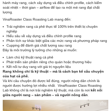
hành máy rang, cách xây dựng và điều chỉnh profile, cách kiểm
soát nhiệt – thời gian – airflow để tạo ra một mẻ rang đạt chất
lượng.
VinaRoaster Class Roasting Lab mang đến:
Trải nghiệm rang cà phê thực tế 100% trên thiết bị chuyên
nghiệp
Hiểu sâu về xây dựng và điều chỉnh profile rang
Phân tích sự khác biệt giữa các mức rang và phương pháp rang
Cupping để đánh giá chất lượng sau rang
Đây là môi trường lý tưởng cho những ai muốn:
Làm chủ kỹ thuật rang cà phê
Phát triển sản phẩm riêng cho quán hoặc thương hiệu
Kết nối tư duy rang với giá trị nguyên liệu
Rang không chỉ là kỹ thuật – mà là cách bạn kể câu chuyện
của hạt cà phê.
Và khi câu chuyện đó được kể đúng, người nông dân chính là
người được hưởng lợi nhiều nhất. VinaRoaster Class Roasting
Lab không chỉ là nơi trải nghiệm kỹ thuật, mà còn là nơi
kết nối
giữa người rang – sản phẩm – và người nông dân
.