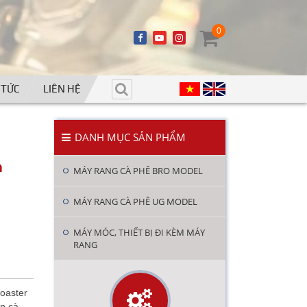
0
 TỨC
LIÊN HỆ
DANH MỤC SẢN PHẨM
m
MÁY RANG CÀ PHÊ BRO MODEL
MÁY RANG CÀ PHÊ UG MODEL
MÁY MÓC, THIẾT BỊ ĐI KÈM MÁY
RANG
oaster
n cà