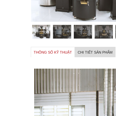
THÔNG SỐ KỸ THUẬT
CHI TIẾT SẢN PHẨM