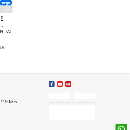
HÊ
L,
ANUAL
36-
, Việt Nam