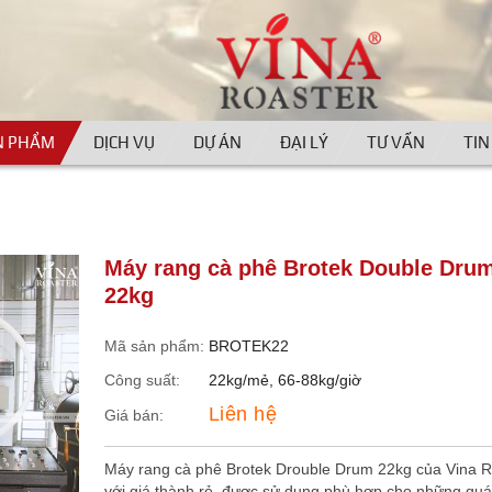
N PHẨM
DỊCH VỤ
DỰ ÁN
ĐẠI LÝ
TƯ VẤN
TIN
Máy rang cà phê Brotek Double Dru
22kg
Mã sản phẩm:
BROTEK22
Công suất:
22kg/mẻ, 66-88kg/giờ
Liên hệ
Giá bán:
Máy rang cà phê Brotek Drouble Drum 22kg của Vina R
với giá thành rẻ, được sử dụng phù hợp cho những quá