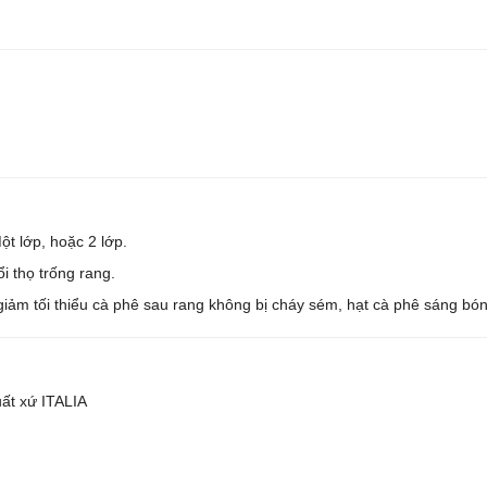
ột lớp, hoặc 2 lớp.
i thọ trống rang.
 giảm tối thiểu cà phê sau rang không bị cháy sém, hạt cà phê sáng bón
ất xứ ITALIA