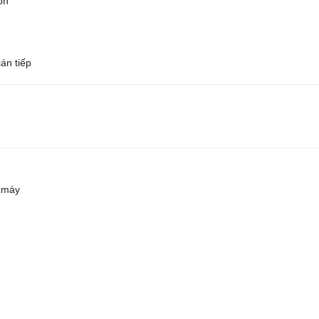
òn
án tiếp
n máy