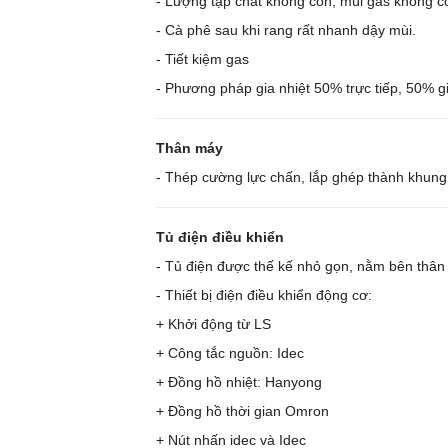
- Lượng tạp chất không còn, mùi gas không c
- Cà phê sau khi rang rất nhanh dậy mùi.
- Tiết kiệm gas
- Phương pháp gia nhiệt 50% trực tiếp, 50% gi
Thân máy
- Thép cường lực chấn, lắp ghép thành khung
Tủ điện điều khiển
- Tủ điện được thế kế nhỏ gọn, nằm bên thâ
- Thiết bị điện điều khiển động cơ:
+ Khởi động từ LS
+ Công tắc nguồn: Idec
+ Đồng hồ nhiệt: Hanyong
+ Đồng hồ thời gian Omron
+ Nút nhấn idec và Idec