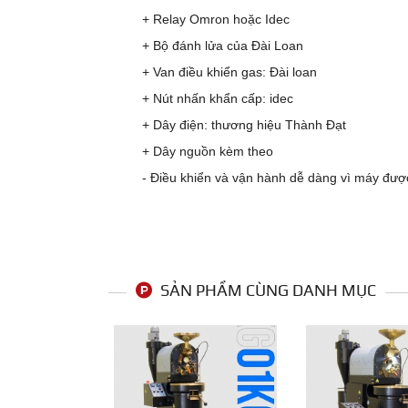
+ Relay Omron hoặc Idec
+ Bộ đánh lửa của Đài Loan
+ Van điều khiển gas: Đài loan
+ Nút nhấn khẩn cấp: idec
+ Dây điện: thương hiệu Thành Đạt
+ Dây nguồn kèm theo
- Điều khiển và vận hành dễ dàng vì máy được
SẢN PHẦM CÙNG DANH MỤC