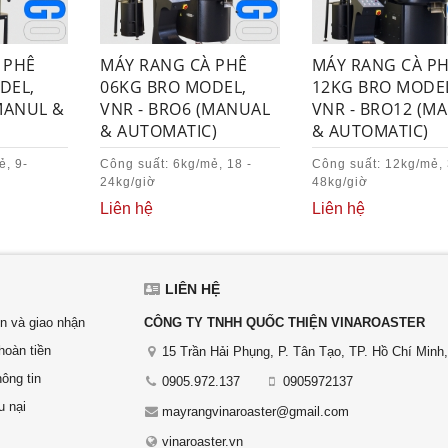
 PHÊ
MÁY RANG CÀ PHÊ
MÁY RANG CÀ P
DEL,
06KG BRO MODEL,
12KG BRO MODE
MANUL &
VNR - BRO6 (MANUAL
VNR - BRO12 (M
& AUTOMATIC)
& AUTOMATIC)
ẻ, 9-
Công suất: 6kg/mẻ, 18 -
Công suất: 12kg/mẻ, 
24kg/giờ
48kg/giờ
Liên hệ
Liên hệ
LIÊN HỆ
n và giao nhận
CÔNG TY TNHH QUỐC THIỆN VINAROASTER
hoàn tiền
15 Trần Hải Phụng, P. Tân Tạo, TP. Hồ Chí Minh
ông tin
0905.972.137
0905972137
u nại
mayrangvinaroaster@gmail.com
vinaroaster.vn