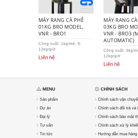
MÁY RANG CÀ PHÊ
MÁY RANG CÀ
01KG BRO MODEL,
03KG BRO MO
VNR - BRO1
VNR - BRO3 (
AUTOMATIC)
Công suất: 1kg/mẻ, 9-
12kg/giờ
Công suất: 3kg/m
12kg/giờ
Liên hệ
Liên hệ
MENU
CHÍNH SÁCH
Sản phẩm
Chính sách vận chuyể
Dự án
Chính sách đổi trả và 
Đại lý
Chính sách bảo mật th
Tư vấn
Chính sách xử lý khiế
Tin tức
Hướng dẫn mua hàng