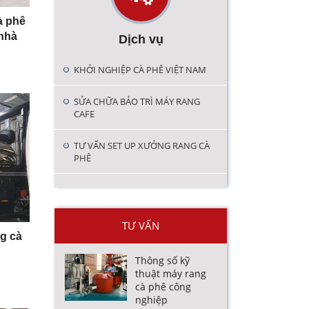
à phê
 nhà
Dịch vụ
KHỞI NGHIỆP CÀ PHÊ VIỆT NAM
SỬA CHỮA BẢO TRÌ MÁY RANG
CAFE
TƯ VẤN SET UP XƯỞNG RANG CÀ
PHÊ
TƯ VẤN
ng cà
Thông số kỹ
thuật máy rang
cà phê công
nghiệp