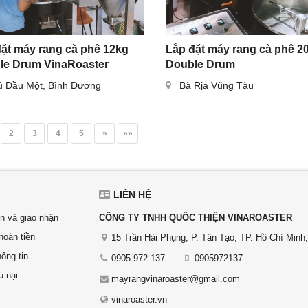
ặt máy rang cà phê 12kg
Lắp đặt máy rang cà phê 2
le Drum VinaRoaster
Double Drum
ủ Dầu Một, Bình Dương
Bà Rịa Vũng Tàu
2
3
4
5
»
»»
LIÊN HỆ
n và giao nhận
CÔNG TY TNHH QUỐC THIỆN VINAROASTER
hoàn tiền
15 Trần Hải Phụng, P. Tân Tạo, TP. Hồ Chí Minh
ông tin
0905.972.137
0905972137
u nại
mayrangvinaroaster@gmail.com
vinaroaster.vn