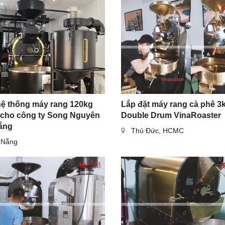
hệ thống máy rang 120kg
Lắp đặt máy rang cà phê 3
 cho công ty Song Nguyên
Double Drum VinaRoaster
ẵng
Thủ Đức, HCMC
 Nẵng