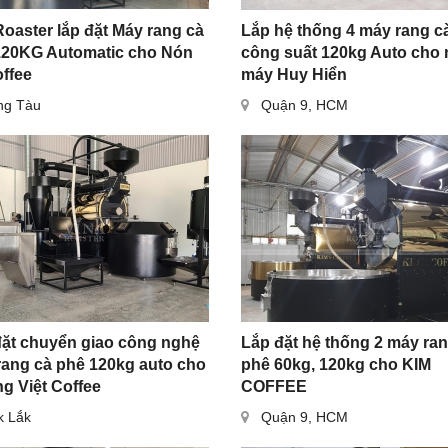
oaster lắp đặt Máy rang cà
Lắp hệ thống 4 máy rang c
120KG Automatic cho Nón
công suất 120kg Auto cho
ffee
máy Huy Hiển
ng Tàu
Quận 9, HCM
đặt chuyển giao công nghệ
Lắp đặt hệ thống 2 máy ra
rang cà phê 120kg auto cho
phê 60kg, 120kg cho KIM
g Việt Coffee
COFFEE
k Lắk
Quận 9, HCM