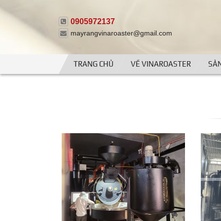
0905972137
mayrangvinaroaster@gmail.com
TRANG CHỦ
VỀ VINAROASTER
SẢ