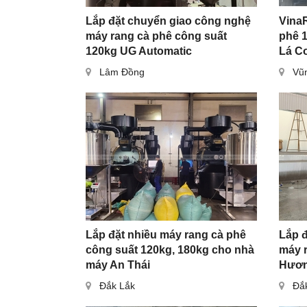
Lắp đặt chuyển giao công nghệ
VinaR
máy rang cà phê công suất
phê 
120kg UG Automatic
Lá Co
Lâm Đồng
Vũ
Lắp đặt nhiều máy rang cà phê
Lắp 
công suất 120kg, 180kg cho nhà
máy 
máy An Thái
Hươn
Đắk Lắk
Đắ