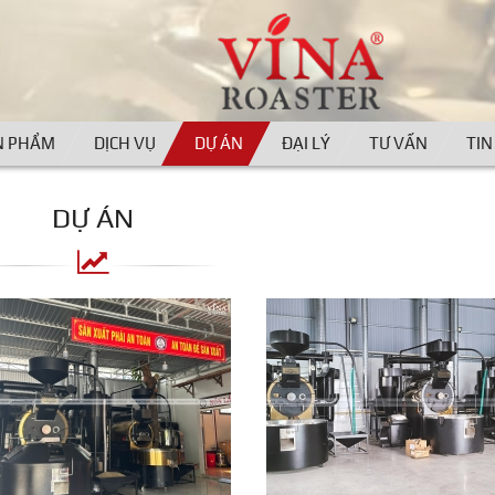
N PHẨM
DỊCH VỤ
DỰ ÁN
ĐẠI LÝ
TƯ VẤN
TIN
DỰ ÁN