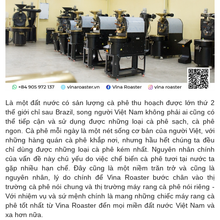
Là một đất nước có sản lượng cà phê thu hoạch được lớn thứ 2
thế giới chỉ sau Brazil, song người Việt Nam không phải ai cũng có
thể tiếp cận và sử dụng được những loại cà phê sạch, cà phê
ngon. Cà phê mỗi ngày là một nét sống cơ bản của người Việt, với
những hàng quán cà phê khắp nơi, nhưng hầu hết chúng ta đều
chỉ dùng được những loại cà phê kém nhất. Nguyên nhân chính
của vấn đề này chủ yếu do việc chế biến cà phê tươi tại nước ta
gặp nhiều hạn chế. Đây cũng là một niềm trăn trở và cũng là
nguyên nhân, lý do chính để Vina Roaster bước chân vào thị
trường cà phê nói chung và thị trường máy rang cà phê nói riêng -
Với nhiệm vụ và sứ mệnh chính là mang những chiếc máy rang cà
phê tốt nhất từ Vina Roaster đến mọi miền đất nước Việt Nam và
xa hơn nữa.