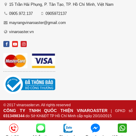
15 Trần Hải Phụng, P. Tân Tạo, TP. Hồ Chí Minh, Việt Nam
0905.972.137
0905972137
mayrangvinaroaster@gmail.com
vinaroaster.vn
© 2017 vinaroaster.vn. All rights reserved
CÔNG TY TNHH QUỐC THIỆN VINAROASTER
| GPKD số
0313498344
do Sở KH&ĐT TP Hồ Chí Minh cấp ngày 20/10/2015