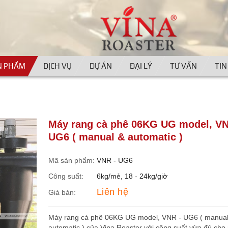
N PHẨM
DỊCH VỤ
DỰ ÁN
ĐẠI LÝ
TƯ VẤN
TIN
Máy rang cà phê 06KG UG model, VN
UG6 ( manual & automatic )
Mã sản phẩm:
VNR - UG6
Công suất:
6kg/mẻ, 18 - 24kg/giờ
Liên hệ
Giá bán:
Máy rang cà phê 06KG UG model, VNR - UG6 ( manual
automatic ) của Vina Roaster với công suất vừa đủ cho