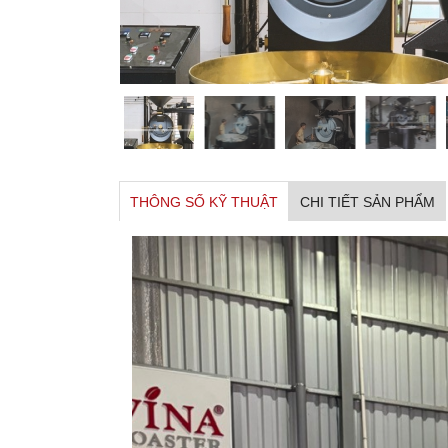
THÔNG SỐ KỸ THUẬT
CHI TIẾT SẢN PHẨM