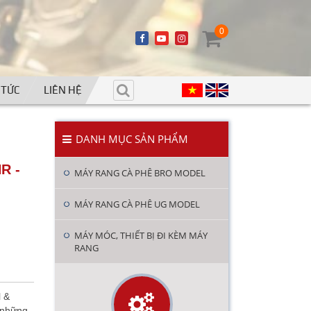
0
 TỨC
LIÊN HỆ
DANH MỤC SẢN PHẨM
R -
MÁY RANG CÀ PHÊ BRO MODEL
MÁY RANG CÀ PHÊ UG MODEL
MÁY MÓC, THIẾT BỊ ĐI KÈM MÁY
RANG
 &
 những