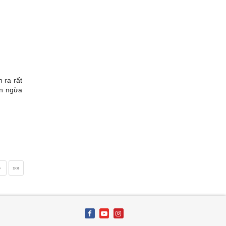
 ra rất
ăn ngừa
»
»»