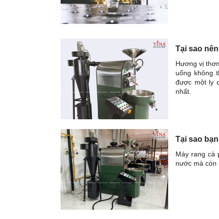
Tại sao nê
Hương vị thơm
uống không t
được một ly c
nhất.
Tại sao bạ
Máy rang cà 
nước mà còn l