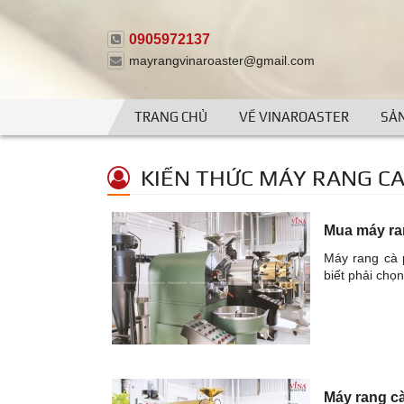
0905972137
mayrangvinaroaster@gmail.com
TRANG CHỦ
VỀ VINAROASTER
SẢ
KIẾN THỨC MÁY RANG C
Mua máy ran
Máy rang cà 
biết phải chọ
Máy rang c