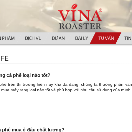
N PHẨM
DỊCH VỤ
DỰ ÁN
ĐẠI LÝ
TƯ VẤN
TIN
AFE
g cà phê loại nào tốt?
phê trên thị trường hiện nay khá đa dạng, chúng ta thường phân vâ
n mua máy rang loại nào tốt và phù hợp với nhu cầu sử dụng của mình.
à phê mua ở đâu chất lượng?