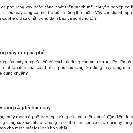
g cà phê rang xay ngày càng phát triển mạnh mẽ, chuyên nghiệp và h
g chiếc máy rang cà phê trở nên không thể thiếu. Vậy các doanh ngh
 cà phê ở đâu chất lượng đảm bảo và sử dụng tốt?
ng máy rang cà phê
ợng của máy rang cà phê thì cách sử dụng của người trực tiếp tiến hà
nh rất lớn đến chất của hạt cà phê sau rang. Sử dụng máy rang như 
hê đúng chuẩn?
y rang cà phê hiện nay
loại máy rang cà phê trên thị trường cà phê, mỗi loại có đặc điểm kh
ng cũng sẽ khác nhau. Chúng ta có thể tìm hiểu về các loại máy rang
họn cho mình một loại phù hợp nhất.