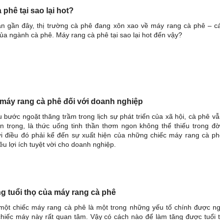
 phê tại sao lại hot?
ian gần đây, thị trường cà phê đang xôn xao về máy rang cà phê – c
của ngành cà phê. Máy rang cà phê tại sao lại hot đến vậy?
 máy rang cà phê đối với doanh nghiệp
u bước ngoặt thăng trầm trong lịch sự phát triển của xã hội, cà phê v
an trọng, là thức uống tinh thần thơm ngon không thể thiếu trong đờ
i điều đó phải kể đến sự xuất hiện của những chiếc máy rang cà p
u lợi ích tuyệt vời cho doanh nghiệp.
ng tuổi thọ của máy rang cà phê
 một chiếc máy rang cà phê là một trong những yếu tố chính được n
hiếc máy này rất quan tâm. Vậy có cách nào để làm tăng được tuổi 