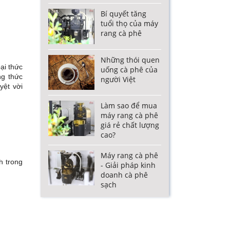
Bí quyết tăng
tuổi thọ của máy
rang cà phê
Những thói quen
ại thức
uống cà phê của
ng thức
người Việt
yệt vời
Làm sao để mua
máy rang cà phê
giá rẻ chất lượng
cao?
Máy rang cà phê
h trong
- Giải pháp kinh
doanh cà phê
sạch