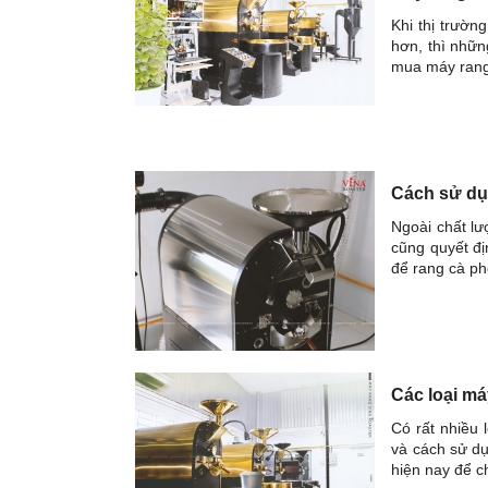
Khi thị trườn
hơn, thì nhữn
mua máy rang
Cách sử dụ
Ngoài chất lư
cũng quyết đị
để rang cà p
Các loại má
Có rất nhiều 
và cách sử dụ
hiện nay để c