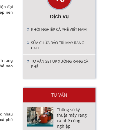
iện đại
iệp nên
Dịch vụ
KHỞI NGHIỆP CÀ PHÊ VIỆT NAM
SỬA CHỮA BẢO TRÌ MÁY RANG
CAFE
nh rang
TƯ VẤN SET UP XƯỞNG RANG CÀ
thế nào
PHÊ
TƯ VẤN
Thông số kỹ
ác nhau
thuật máy rang
 cà phê
cà phê công
nghiệp