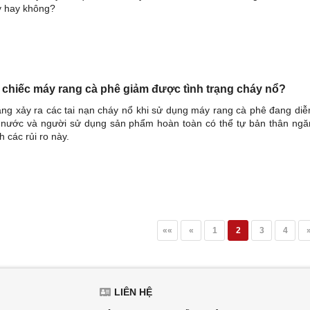
y hay không?
 chiếc máy rang cà phê giảm được tình trạng cháy nổ?
g xảy ra các tai nạn cháy nổ khi sử dụng máy rang cà phê đang diễn
ả nước và người sử dụng sản phẩm hoàn toàn có thể tự bản thân ng
 các rủi ro này.
««
«
1
2
3
4
LIÊN HỆ