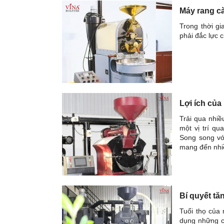
Máy rang cà
Trong thời g
phải đắc lực 
Lợi ích của
Trải qua nhiề
một vị trí qu
Song song vớ
mang đến nhiề
Bí quyết tă
Tuổi thọ của
dụng những c