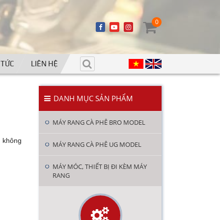
0
 TỨC
LIÊN HỆ
DANH MỤC SẢN PHẨM
MÁY RANG CÀ PHÊ BRO MODEL
n không
MÁY RANG CÀ PHÊ UG MODEL
MÁY MÓC, THIẾT BỊ ĐI KÈM MÁY
RANG