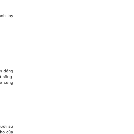
ánh tay
ẫn đóng
i sống.
hê cũng
gười sử
thọ của