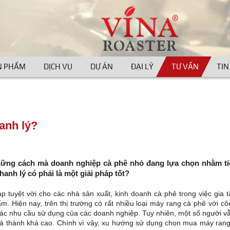
N PHẨM
DỊCH VỤ
DỰ ÁN
ĐẠI LÝ
TƯ VẤN
TIN
anh lý?
hững cách mà doanh nghiệp cà phê nhỏ đang lựa chọn nhằm ti
anh lý có phải là một giải pháp tốt?
p tuyệt vời cho các nhà sản xuất, kinh doanh cà phê trong việc gia 
 Hiện nay, trên thị trường có rất nhiều loại máy rang cà phê với c
c nhu cầu sử dụng của các doanh nghiệp. Tuy nhiên, một số người v
ó giá thành khá cao. Chính vì vậy, xu hướng sử dụng chọn mua máy ran