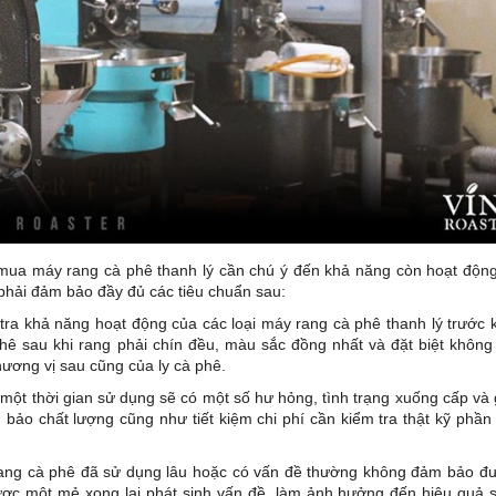
 mua máy rang cà phê thanh lý cần chú ý đến khả năng còn hoạt độn
 phải đảm bảo đầy đủ các tiêu chuẩn sau:
tra khả năng hoạt động của các loại máy rang cà phê thanh lý trước 
ê sau khi rang phải chín đều, màu sắc đồng nhất và đặt biệt không
ương vị sau cũng của ly cà phê.
một thời gian sử dụng sẽ có một số hư hỏng, tình trạng xuống cấp và
 bảo chất lượng cũng như tiết kiệm chi phí cần kiểm tra thật kỹ phần
ng cà phê đã sử dụng lâu hoặc có vấn đề thường không đảm bảo đư
 được một mẻ xong lại phát sinh vấn đề, làm ảnh hưởng đến hiệu quả 