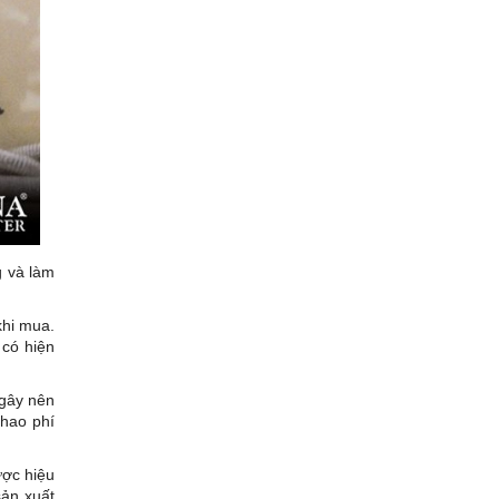
g và làm
khi mua.
 có hiện
 gây nên
 hao phí
ợc hiệu
sản xuất