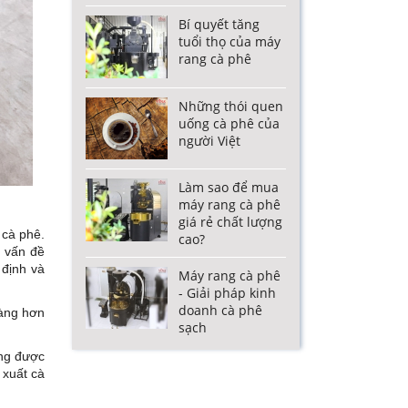
Bí quyết tăng
tuổi thọ của máy
rang cà phê
Những thói quen
uống cà phê của
người Việt
Làm sao để mua
máy rang cà phê
giá rẻ chất lượng
 cà phê.
cao?
ố vấn đề
 định và
Máy rang cà phê
- Giải pháp kinh
doanh cà phê
dàng hơn
sạch
ang được
 xuất cà