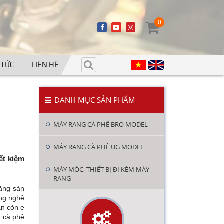
0
 TỨC
LIÊN HỆ
DANH MỤC SẢN PHẨM
MÁY RANG CÀ PHÊ BRO MODEL
MÁY RANG CÀ PHÊ UG MODEL
ết kiệm
MÁY MÓC, THIẾT BỊ ĐI KÈM MÁY
RANG
tăng sản
ông nghệ
ẫn còn e
g cà phê