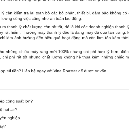
ý cần kiểm tra lại toàn bộ các bộ phận, thiết bị, đảm bảo không có 
lượng công việc cũng như an toàn lao động.
ra thanh lý chất lượng còn rất tốt, đó là khi các doanh nghiệp thanh l
này rất hiếm. Thường máy thanh lý đều là dạng máy đã qua tân trang,
chỉ làm ảnh hưởng đến hiệu quả hoạt động mà còn làm tốn kém thời
 cho những chiếc máy rang mới 100% nhưng chi phí hợp lý hơn, điển
, chi phí rất tốt nhưng chất lượng không hề thua kém những chiếc 
p túi tiền? Liên hệ ngay với Vina Roaster để được tư vấn.
ệp công suất lớn?
 hot air?
yên nghiệp
nay?