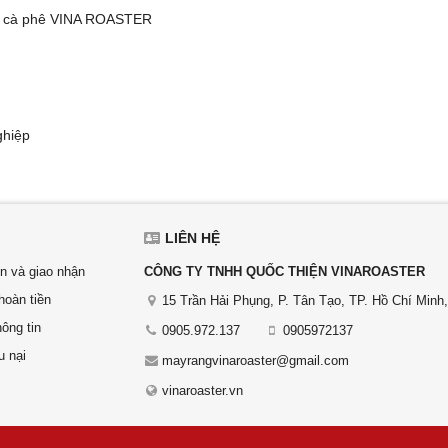
g cà phê VINA ROASTER
ghiệp
LIÊN HỆ
n và giao nhận
CÔNG TY TNHH QUỐC THIỆN VINAROASTER
hoàn tiền
15 Trần Hải Phụng, P. Tân Tạo, TP. Hồ Chí Minh
ông tin
0905.972.137
0905972137
u nại
mayrangvinaroaster@gmail.com
vinaroaster.vn