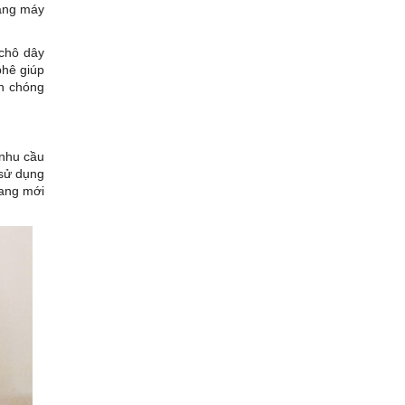
bằng máy
chô dây
phê giúp
nh chóng
 nhu cầu
 sử dụng
rang mới