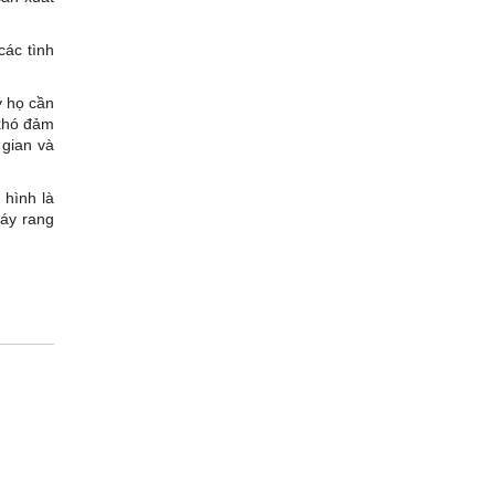
các tình
ý họ cần
 khó đảm
 gian và
 hình là
máy rang